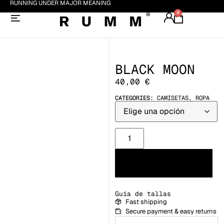
RUNNING UNDER MAJOR MEANING
0
BLACK MOON
40,00
€
CATEGORIES:
CAMISETAS
,
ROPA
Añadir al carrito
Guía de tallas
Fast shipping
Secure payment & easy returns