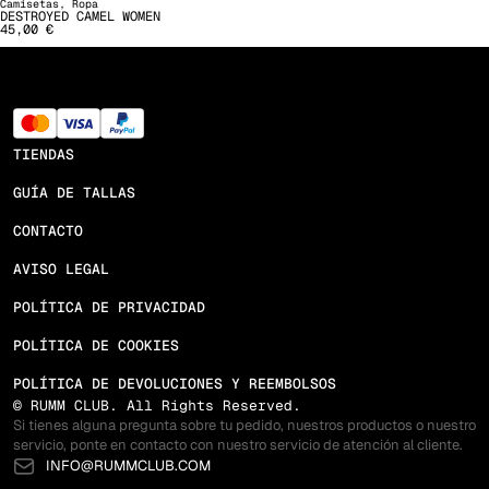
Camisetas
,
Ropa
DESTROYED CAMEL WOMEN
45,00
€
TIENDAS
GUÍA DE TALLAS
CONTACTO
AVISO LEGAL
POLÍTICA DE PRIVACIDAD
POLÍTICA DE COOKIES
POLÍTICA DE DEVOLUCIONES Y REEMBOLSOS
©
RUMM CLUB. All Rights Reserved.
Si tienes alguna pregunta sobre tu pedido, nuestros productos o nuestro
servicio, ponte en contacto con nuestro servicio de atención al cliente.
INFO@RUMMCLUB.COM