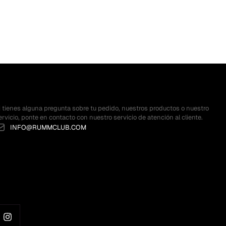
i tienes alguna pregunta sobre tu pedido, nuestros productos o nuestro
ervicio, ponte en contacto con nuestro servicio de atención al cliente.
INFO@RUMMCLUB.COM