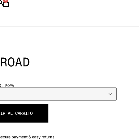
0
ROAD
S
,
ROPA
DIR AL CARRITO
Secure payment & easy returns