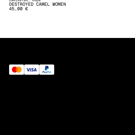
Camisetas
,
Ropa
DESTROYED CAMEL WOMEN
45,00
€