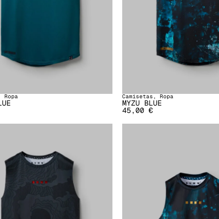
,
Ropa
Camisetas
,
Ropa
LUE
MYZU BLUE
45,00
€