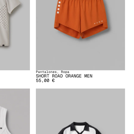
Pantalones
,
Ropa
SHORT ROAD ORANGE MEN
55,00
€